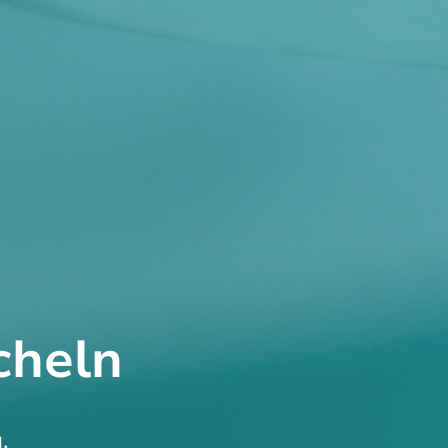
cheln
.